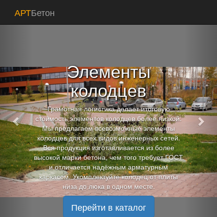
Previous
Nex
АРТ
Бетон
Элементы
колодцев
Грамотная логистика делает итоговую
стоимость элементов колодцев более низкой.
Мы предлагаем всевозможные элементы
колодцев для всех видов инженерных сетей.
Вся продукция изготавливается из более
высокой марки бетона, чем того требует ГОСТ
и отличается надёжным арматурным
каркасом. Укомплектуйте колодец от плиты
низа до люка в одном месте.
Перейти в каталог