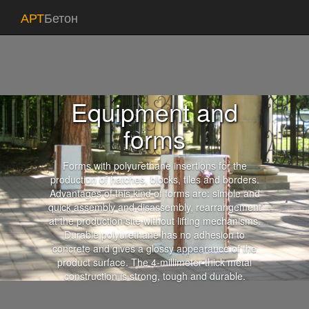
АРТ
Бетон
Equipment and
forms
Forms with polyurethane insertions for the
production of hatches, blocks, tiles and borders.
Advantages of this kind of forms are: simple and
quick assembly and disassembly, rearrangement
at the production site without lifting mechanisms.
Durable polyurethane has no adhesion to
concrete and gives a glossy appearance of the
product surface. The 4-millimeter-thick metal
construction is strong, tough and durable.